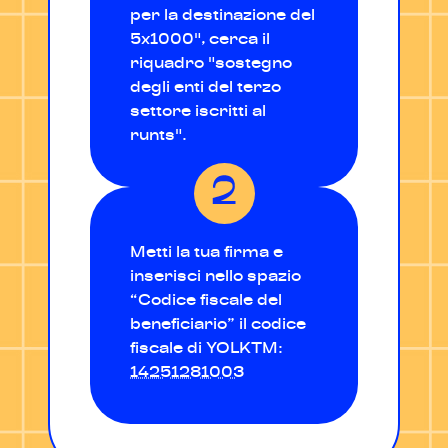
per la destinazione del
5x1000", cerca il
riquadro "sostegno
degli enti del terzo
settore iscritti al
runts".
Metti la tua firma e
inserisci nello spazio
“Codice fiscale del
beneficiario” il codice
fiscale di YOLKTM:
14251281003