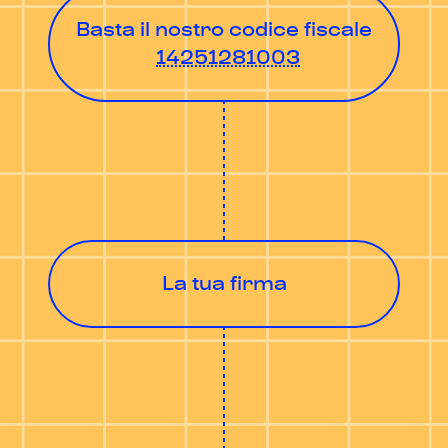
Basta il nostro codice fiscale
14251281003
La tua firma