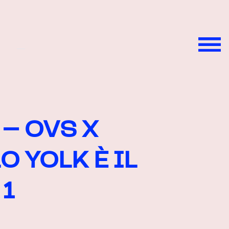
 – OVS X
O YOLK È IL
1