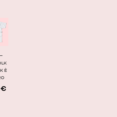
 –
OLK
K È
RO
0
€