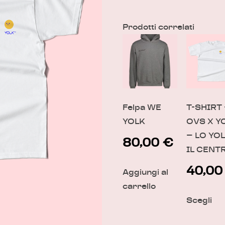
Prodotti correlati
Felpa WE
T-SHIRT
YOLK
OVS X Y
– LO YOL
80,00
€
IL CENT
40,0
Aggiungi al
carrello
Scegli