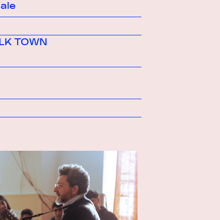
al
e
YOLK TOWN